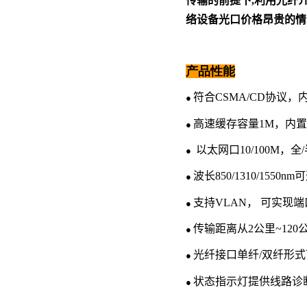
传输的前提下,利用光纤
络设备光口价格昂贵的情
产品性能
符合
CSMA/CD
协议，
●
高速缓存容量
1M
，内置
●
以太网口
10/100M
，全
●
波长
850/1310/1550nm
可
●
支持
VLAN
， 可实现端
●
传输距离从
2
公里~
120
●
光纤接口单纤/双纤形式
●
状态指示灯提供线路诊
●